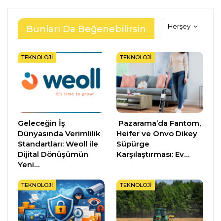
Herşey
Bunları Da Beğenebilirsin
TEKNOLOJI
TEKNOLOJI
Geleceğin İş
Pazarama’da Fantom,
Dünyasında Verimlilik
Heifer ve Onvo Dikey
Standartları: Weoll ile
Süpürge
Dijital Dönüşümün
Karşılaştırması: Ev…
Yeni…
TEKNOLOJI
TEKNOLOJI