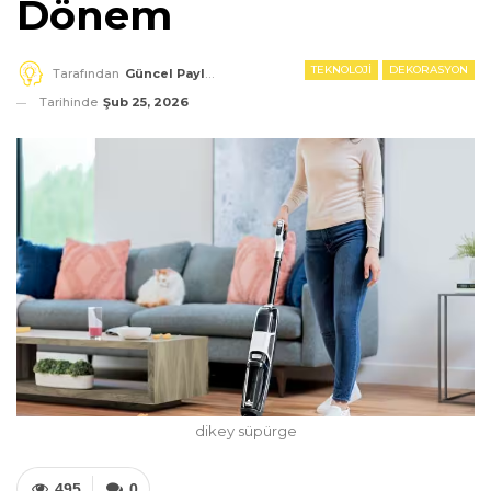
Dönem
TEKNOLOJI
DEKORASYON
Tarafından
Güncel Paylaşım
Tarihinde
Şub 25, 2026
dikey süpürge
495
0