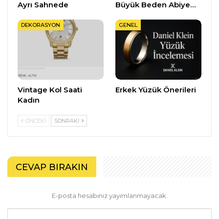
Ayrı Sahnede
Büyük Beden Abiye…
DEKORASYON
GENEL
Vintage Kol Saati
Erkek Yüzük Önerileri
Kadın
ÖNCEKI
SONRAKI
CEVAP BIRAKIN
E-posta hesabınız yayımlanmayacak.