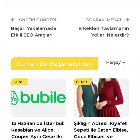
ÖNCEKI GÖNDERI
SONRAKI MESAJ
Başarı Yakalamada
Erkekleri Tavlamanın
Etkili SEO Araçları
Yolları Nelerdir?
Herşey
Bunları Da Beğenebilirsin
GENEL
GENEL
13 Haziran’da İstanbul:
Şıklığın Adresi: Kıyafet
Kasabian ve Alice
Sepeti ile Saten Elbise,
Cooper Aynı Gece İki
Gece Elbisesi ve