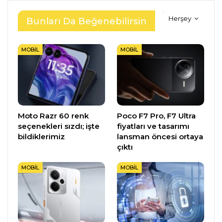
Herşey
Bunları Da Beğenebilirsin
MOBIL
MOBIL
Moto Razr 60 renk
Poco F7 Pro, F7 Ultra
seçenekleri sızdı; işte
fiyatları ve tasarımı
bildiklerimiz
lansman öncesi ortaya
çıktı
MOBIL
MOBIL