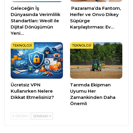
Geleceğin İş
Pazarama’da Fantom,
Dünyasında Verimlilik
Heifer ve Onvo Dikey
Standartları: Weoll ile
Süpürge
Dijital Dönüşümün
Karşılaştırması: Ev…
Yeni…
TEKNOLOJI
TEKNOLOJI
Ücretsiz VPN
Tarımda Ekipman
Kullanırken Nelere
Uyumu Her
Dikkat Etmelisiniz?
Zamankinden Daha
Önemli
ÖNCEKI
SONRAKI