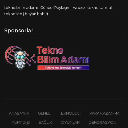
tekno bilim adamı
|
Güncel Paylaşım
|
wroxe
|
tekno sarmal
|
teknoseo
|
bayan hobisi
Sponsorlar
ANASAYFA
GENEL
TEKNOLOJI
PARA KAZANMA
YURT DIŞI
SAĞLIK
OYUNLAR
DEKORASYON