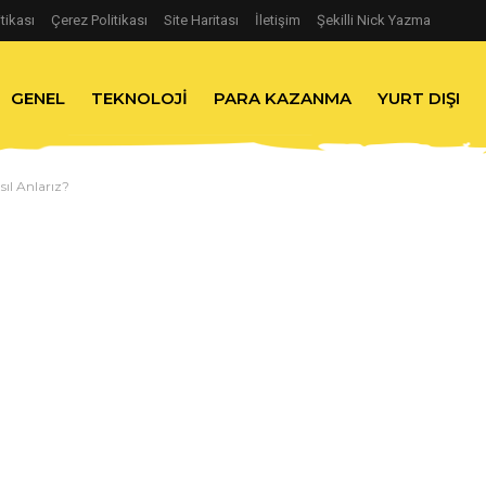
itikası
Çerez Politikası
Site Haritası
İletişim
Şekilli Nick Yazma
GENEL
TEKNOLOJI
PARA KAZANMA
YURT DIŞI
ıl Anlarız?