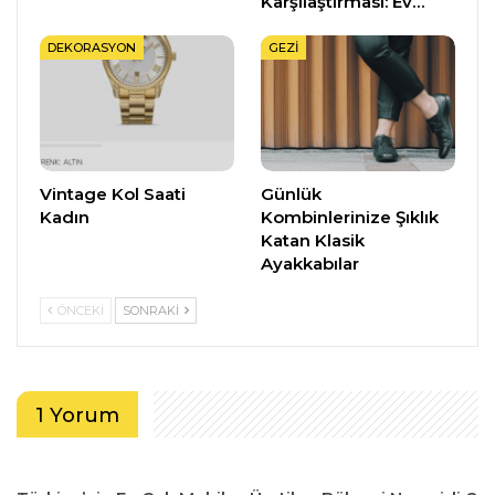
Karşılaştırması: Ev…
DEKORASYON
GEZI
Vintage Kol Saati
Günlük
Kadın
Kombinlerinize Şıklık
Katan Klasik
Ayakkabılar
ÖNCEKI
SONRAKI
1 Yorum