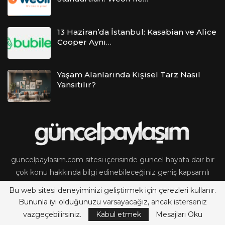
13 Haziran’da İstanbul: Kasabian ve Alice
Cooper Aynı…
Yaşam Alanlarında Kişisel Tarz Nasıl
Yansıtılır?
guncelpaylasim.com sitesi içerisinde güncel hayata dair bir
çok konu hakkında bilgi edinebileceğiniz geniş kapsamlı
blog sitesi. Sitemizdeki tüm içerikler tamamen bilgilendirme
Bu web sitesi deneyiminizi geliştirmek için çerezleri kullanır.
amaçlıdır. Oluşabilecek problemlerden guncelpaylasim.com
Bununla iyi olduğunuzu varsayacağız, ancak isterseniz
sitesi sorumlu tutulamaz.
vazgeçebilirsiniz.
Kabul etmek
Mesajları Oku