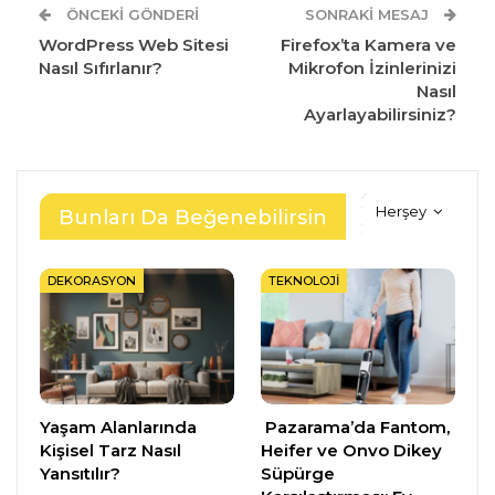
ÖNCEKI GÖNDERI
SONRAKI MESAJ
WordPress Web Sitesi
Firefox’ta Kamera ve
Nasıl Sıfırlanır?
Mikrofon İzinlerinizi
Nasıl
Ayarlayabilirsiniz?
Herşey
Bunları Da Beğenebilirsin
DEKORASYON
TEKNOLOJI
Yaşam Alanlarında
Pazarama’da Fantom,
Kişisel Tarz Nasıl
Heifer ve Onvo Dikey
Yansıtılır?
Süpürge