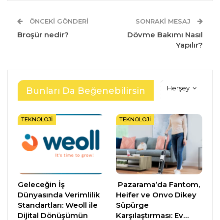
ÖNCEKI GÖNDERI
SONRAKI MESAJ
Broşür nedir?
Dövme Bakımı Nasıl
Yapılır?
Herşey
Bunları Da Beğenebilirsin
TEKNOLOJI
TEKNOLOJI
Geleceğin İş
Pazarama’da Fantom,
Dünyasında Verimlilik
Heifer ve Onvo Dikey
Standartları: Weoll ile
Süpürge
Dijital Dönüşümün
Karşılaştırması: Ev…