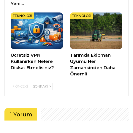
Yeni…
TEKNOLOJI
TEKNOLOJI
Ücretsiz VPN
Tarımda Ekipman
Kullanırken Nelere
Uyumu Her
Dikkat Etmelisiniz?
Zamankinden Daha
Önemli
ÖNCEKI
SONRAKI
1 Yorum