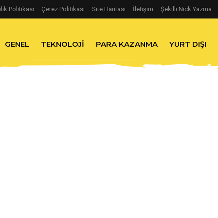
ilik Politikası
Çerez Politikası
Site Haritası
İletişim
Şekilli Nick Yazma
GENEL
TEKNOLOJI
PARA KAZANMA
YURT DIŞI