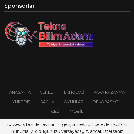
Sponsorlar
ANASAYFA
GENEL
TEKNOLOJI
PARA KAZANMA
YURT DIŞI
SAĞLIK
OYUNLAR
DEKORASYON
GEZI
MOBIL
Bu web sitesi deneyiminizi geliştirmek için çerezleri kullanır.
© 2026 Güncel Paylaşım - Tüm Hakları Saklıdır.
Bununla iyi olduğunuzu varsayacağız, ancak isterseniz