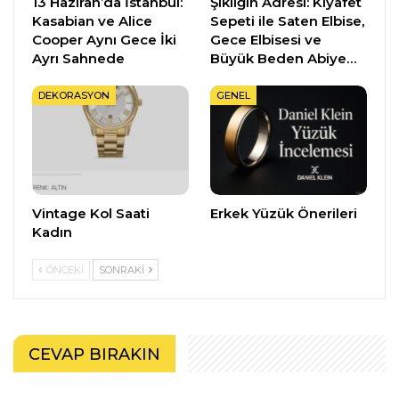
13 Haziran’da İstanbul:
Şıklığın Adresi: Kıyafet
Kasabian ve Alice
Sepeti ile Saten Elbise,
Cooper Aynı Gece İki
Gece Elbisesi ve
Ayrı Sahnede
Büyük Beden Abiye…
DEKORASYON
GENEL
Vintage Kol Saati
Erkek Yüzük Önerileri
Kadın
ÖNCEKI
SONRAKI
CEVAP BIRAKIN