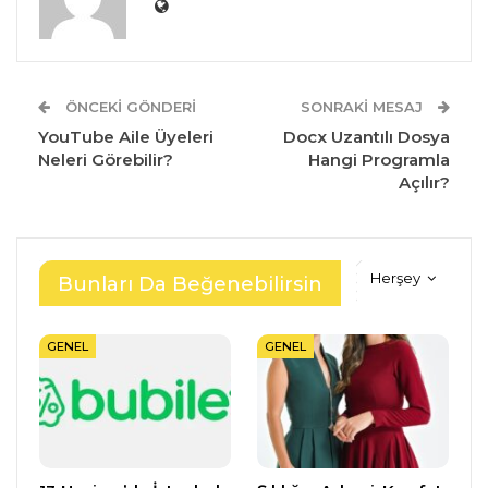
ÖNCEKI GÖNDERI
SONRAKI MESAJ
YouTube Aile Üyeleri
Docx Uzantılı Dosya
Neleri Görebilir?
Hangi Programla
Açılır?
Herşey
Bunları Da Beğenebilirsin
GENEL
GENEL