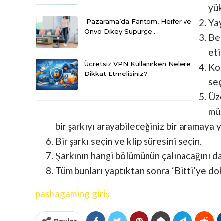
yü
Yay
Pazarama’da Fantom, Heifer ve
Onvo Dikey Süpürge…
Bes
eti
Ücretsiz VPN Kullanırken Nelere
Kon
Dikkat Etmelisiniz?
seç
Üze
müz
bir şarkıyı arayabileceğiniz bir aramaya 
Bir şarkı seçin ve klip süresini seçin.
Şarkının hangi bölümünün çalınacağını da 
Tüm bunları yaptıktan sonra ‘Bitti’ye do
pashagaming giriş
Paylaş