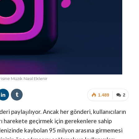
sine Müzik Nasıl Eklenir
1.489
2
ri paylaşılıyor. Ancak her gönderi, kullanıcıların
arı harekete geçirmek için gerekenlere sahip
k denizinde kaybolan 95 milyon arasına girmemesi