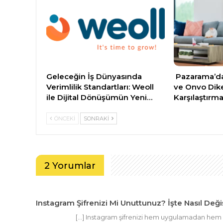
Geleceğin İş Dünyasında
Pazarama’da
Verimlilik Standartları: Weoll
ve Onvo Dik
ile Dijital Dönüşümün Yeni…
Karşılaştırma
ÖNCEKI
SONRAKI
2 Yorumlar
Instagram Şifrenizi Mi Unuttunuz? İşte Nasıl Değişti
[…] Instagram şifrenizi hem uygulamadan hem 