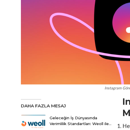
Instagram Gön
I
DAHA FAZLA MESAJ
M
Geleceğin İş Dünyasında
Verimlilik Standartları: Weoll ile…
Her