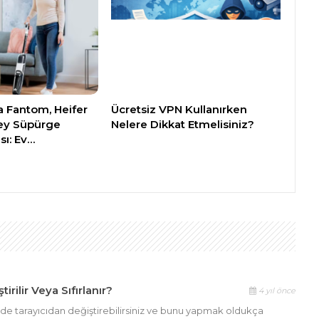
 Fantom, Heifer
Ücretsiz VPN Kullanırken
ey Süpürge
Nelere Dikkat Etmelisiniz?
sı: Ev…
rilir Veya Sıfırlanır?
4 yıl önce
de tarayıcıdan değiştirebilirsiniz ve bunu yapmak oldukça