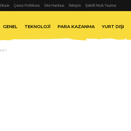
itikası
Çerez Politikası
Site Haritası
İletişim
Şekilli Nick Yazma
GENEL
TEKNOLOJI
PARA KAZANMA
YURT DIŞI
nir?