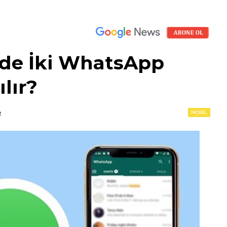
’de İki WhatsApp
lır?
MOBIL
2