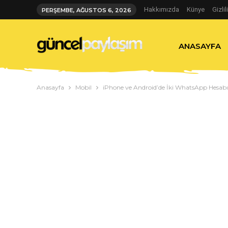
Hakkımızda
Künye
Gizlil
PERŞEMBE, AĞUSTOS 6, 2026
ANASAYFA
Anasayfa
Mobil
iPhone ve Android’de İki WhatsApp Hesabı N