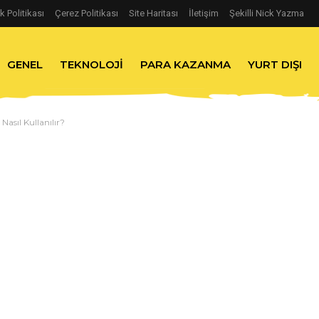
ik Politikası
Çerez Politikası
Site Haritası
İletişim
Şekilli Nick Yazma
GENEL
TEKNOLOJI
PARA KAZANMA
YURT DIŞI
asıl Kullanılır?